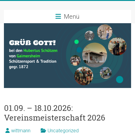
Zum
Schützenverein
Inhalt
springen
Menü
Hubertus
Gaimersheim
Schützensport
und
Tradition
01.09. – 18.10.2026:
Vereinsmeisterschaft 2026
wittmann
Uncategorized