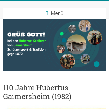
Zum
Schützenverein
Inhalt
springen
Menü
Hubertus
Gaimersheim
Schützensport
und
Tradition
110 Jahre Hubertus
Gaimersheim (1982)