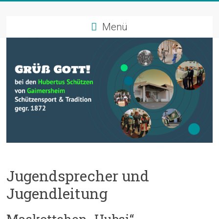
Zum
Schützenverein
Inhalt
springen
Menü
Hubertus
Gaimersheim
Schützensport
und
Tradition
Jugendsprecher und
Jugendleitung