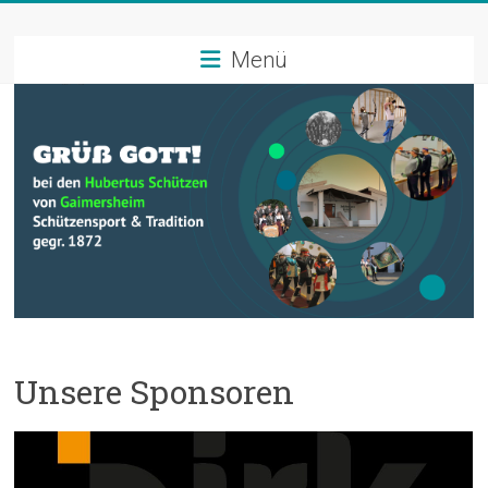
Zum
Schützenverein
Inhalt
springen
Menü
Hubertus
Gaimersheim
Schützensport
und
Tradition
Unsere Sponsoren