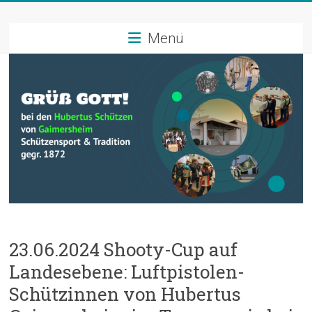
Zum
Schützenverein
Inhalt
springen
Menü
Hubertus
Gaimersheim
Schützensport
und
Tradition
23.06.2024 Shooty-Cup auf
Landesebene: Luftpistolen-
Schützinnen von Hubertus