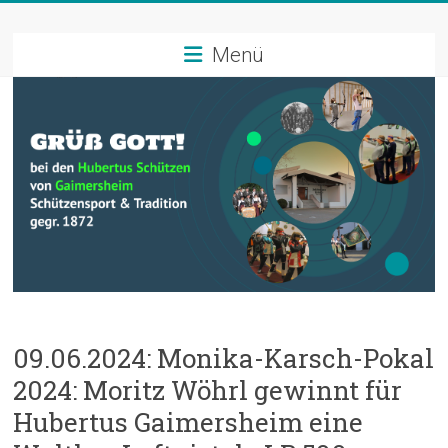
Zum
Schützenverein
Inhalt
springen
Menü
Hubertus
Gaimersheim
Schützensport
und
Tradition
09.06.2024: Monika-Karsch-Pokal
2024: Moritz Wöhrl gewinnt für
Hubertus Gaimersheim eine