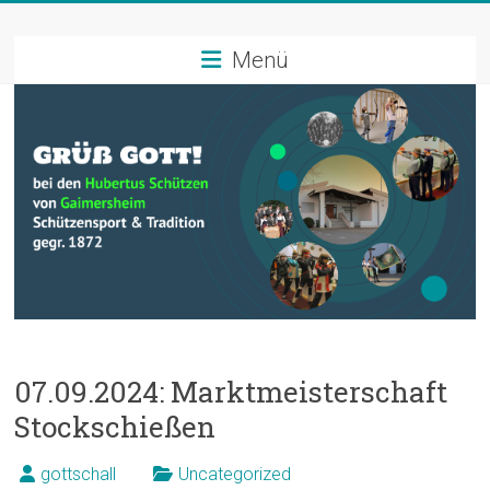
Zum
Schützenverein
Inhalt
springen
Menü
Hubertus
Gaimersheim
Schützensport
und
Tradition
07.09.2024: Marktmeisterschaft
Stockschießen
gottschall
Uncategorized