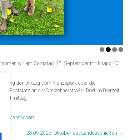
 nahmen wir am Samstag, 27. September mit knapp 40
rn ging der Umzug vom Klenzepark über die
um Festplatz an der Dreizehnerstraße. Dort im Bierzelt
 Nachmittag.
wehr Mannschaft
28.09.2025: Oktoberfest-Landesschießen
→