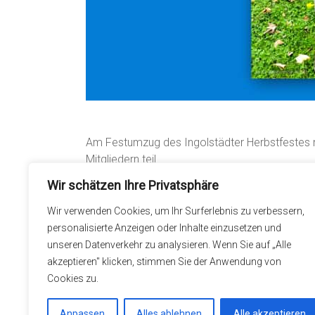
Am Festumzug des Ingolstädter Herbstfestes
Mitgliedern teil.
Wir schätzen Ihre Privatsphäre
Bei schönem Wetter und zahlreichen Zuschaue
Donaustraße geradeaus durch die Altstadt bis z
Wir verwenden Cookies, um Ihr Surferlebnis zu verbessern,
angekommen verbrachten wir einen geselligen
personalisierte Anzeigen oder Inhalte einzusetzen und
unseren Datenverkehr zu analysieren. Wenn Sie auf „Alle
akzeptieren" klicken, stimmen Sie der Anwendung von
←
26.09.2025: Vorbereitungskampf 1. Luftge
Cookies zu.
Anpassen
Alles ablehnen
Alle akzeptieren