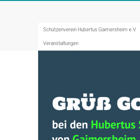
Zum
Inhalt
Schützenverein
springen
Hubertus
Schützenverein Hubertus Gaimersheim e.V.
Gaimersheim
Veranstaltungen
Schützensport
und
Tradition