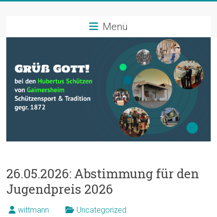
Zum
Schützenverein
Inhalt
springen
Menü
Hubertus
Gaimersheim
Schützensport
und
Tradition
26.05.2026: Abstimmung für den
Jugendpreis 2026
wittmann
Uncategorized