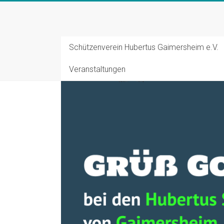
Zum
Inhalt
Schützenverein
springen
Hubertus
Schützenverein Hubertus Gaimersheim e.V.
Gaimersheim
Veranstaltungen
Schützensport
und
Tradition