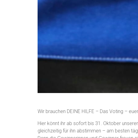
Wir brauchen DEINE HILFE – Das Voting – euer
Hier könnt ihr ab sofort bis 31. Oktober unser
gleichzeitig für ihn abstimmen – am besten tägl