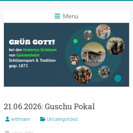
Zum
Schützenverein
Inhalt
springen
Menü
Hubertus
Gaimersheim
Schützensport
und
Tradition
21.06.2026: Guschu Pokal
wittmann
Uncategorized