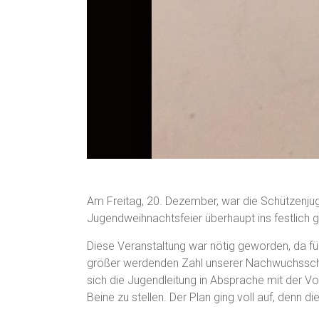
Am Freitag, 20. Dezember, war die Schützenju
Jugendweihnachtsfeier überhaupt ins festlich
Diese Veranstaltung war nötig geworden, da f
größer werdenden Zahl unserer Nachwuchsschüt
sich die Jugendleitung in Absprache mit der V
Beine zu stellen. Der Plan ging voll auf, denn di