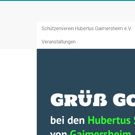
Zum
Inhalt
Schützenverein
springen
Hubertus
Schützenverein Hubertus Gaimersheim e.V.
Gaimersheim
Veranstaltungen
Schützensport
und
Tradition