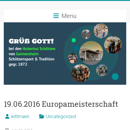
Zum
Schützenverein
Inhalt
springen
Menü
Hubertus
Gaimersheim
Schützensport
und
Tradition
19.06.2016 Europameisterschaft
wittmann
Uncategorized