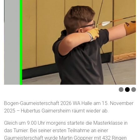
Bogen-Gaumeisterschaft 2026 WA Halle am 15. November
2025 – Hubertus Gaimersheim räumt wieder ab.
Gleich um 9.00 Uhr morgens startete die Masterklasse in
das Turnier. Bei seiner ersten Teilnahme an einer
Gaumeisterschaft wurde Martin Göppner mit 432 Ringen