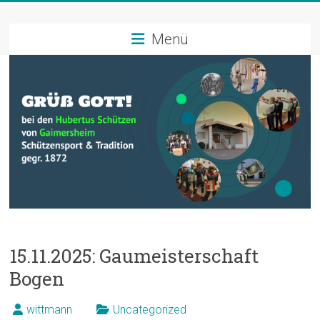
Zum
Schützenverein
Inhalt
springen
Menü
Hubertus
Gaimersheim
Schützensport
und
Tradition
15.11.2025: Gaumeisterschaft
Bogen
wittmann
Uncategorized