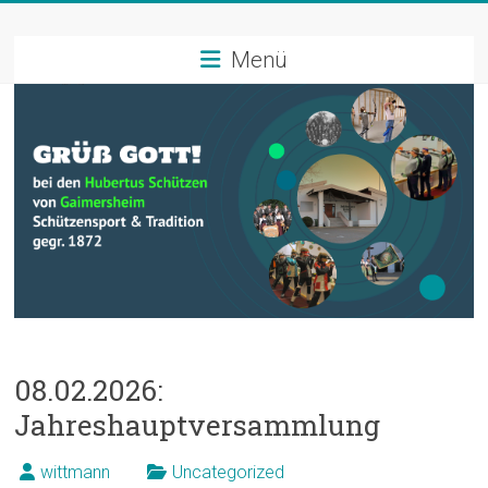
Zum
Schützenverein
Inhalt
springen
Menü
Hubertus
Gaimersheim
Schützensport
und
Tradition
08.02.2026:
Jahreshauptversammlung
wittmann
Uncategorized