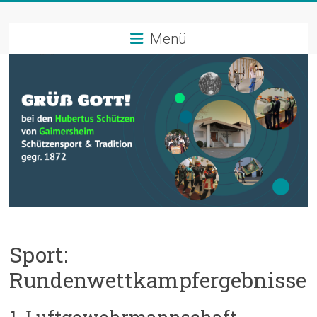
Zum
Schützenverein
Inhalt
springen
Menü
Hubertus
Gaimersheim
Schützensport
und
Tradition
Sport:
Rundenwettkampfergebnisse